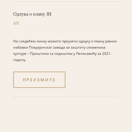
Одлука о плану ЈН
2/2
На следећем линку можете преузети одлуку о плану јавних
набавки Покрајинског завода за заштиту споменика
културе – Приштина са седиштем у Лепосавићу за 2021.
годину.
ПРЕУЗМИТЕ