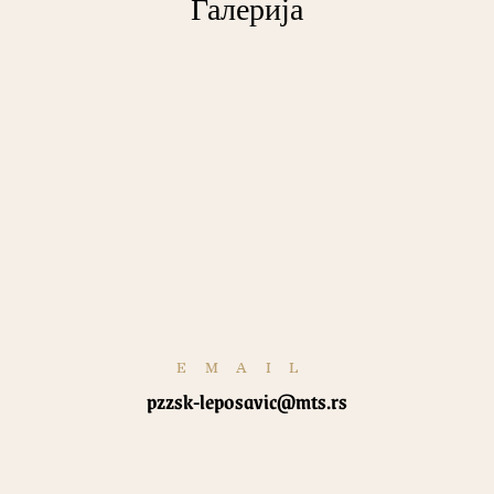
Галерија
EMAIL
pzzsk-leposavic@mts.rs