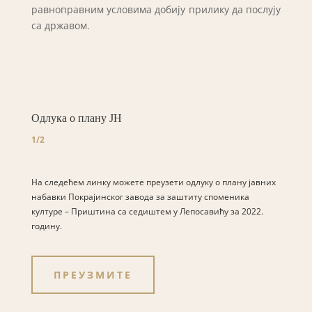
равноправним условима добију прилику да послују
са државом.
Одлука о плану ЈН
1/2
На следећем линку можете преузети одлуку о плану јавних
набавки Покрајинског завода за заштиту споменика
културе – Приштина са седиштем у Лепосавићу за 2022.
годину.
ПРЕУЗМИТЕ