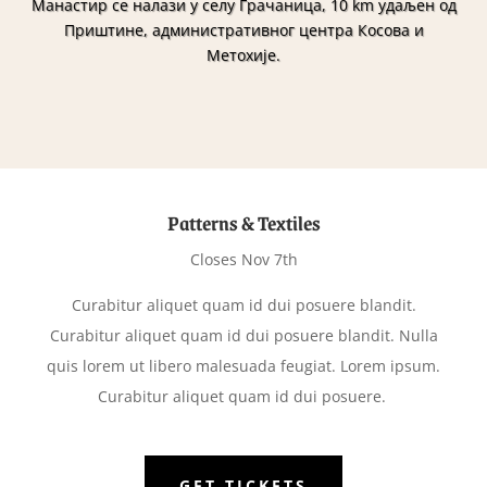
Манастир се налази у селу Грачаница, 10 km удаљен од
Приштине, административног центра Косова и
Метохије.
Patterns & Textiles
Closes Nov 7th
Curabitur aliquet quam id dui posuere blandit.
Curabitur aliquet quam id dui posuere blandit. Nulla
quis lorem ut libero malesuada feugiat. Lorem ipsum.
Curabitur aliquet quam id dui posuere.
GET TICKETS