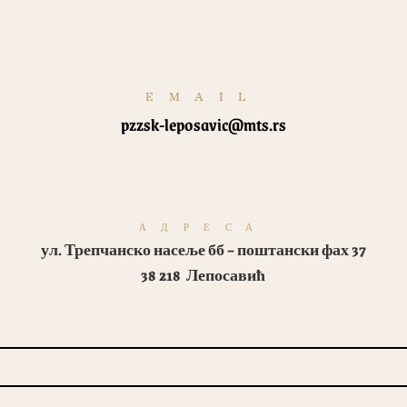
EMAIL
pzzsk-leposavic@mts.rs
АДРЕСА
ул. Трепчанско насеље бб – поштански фах 37
38 218 Лепосавић