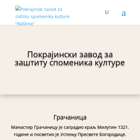
Покрајински завод за
заштиту споменика културе
Грачаница
Манастир Грачаницу је саградио краљ Милутин 1321.
године и посветио је Успењу Пресвете Богородице.